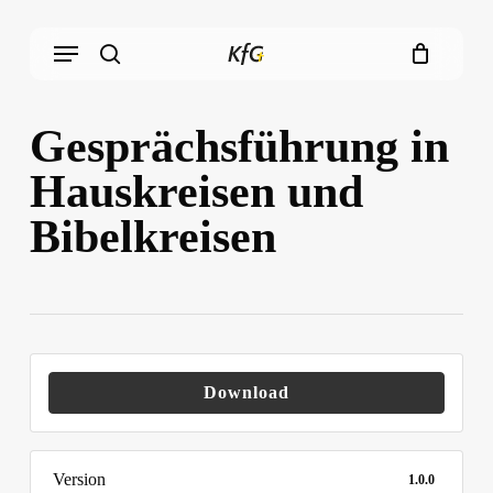
Skip
Menu
to
main
search
content
Gesprächsführung in
Hauskreisen und
Bibelkreisen
Download
Version
1.0.0