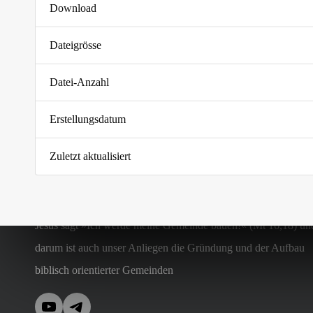
Download
Dateigrösse
Datei-Anzahl
Erstellungsdatum
Zuletzt aktualisiert
Jesus sagt »Ich werde meine Gemeinde bauen!« (Mt 16,18) un
darum ist auch unser Anliegen die Gründung und der Aufbau
biblisch orientierter Gemeinden
YouTube
Telegram