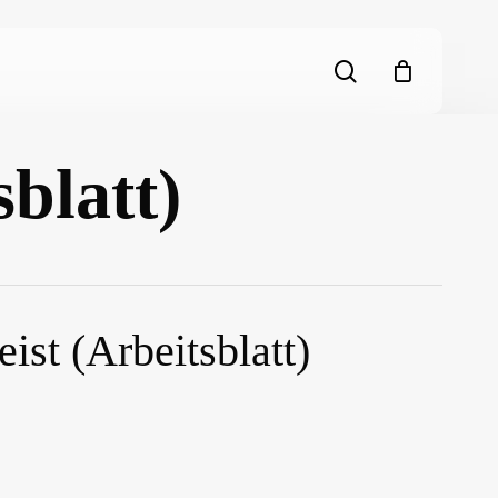
search
sblatt)
eist (Arbeitsblatt)