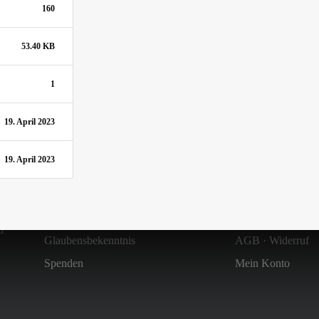
160
53.40 KB
1
19. April 2023
19. April 2023
Über uns
Shop
Zielsetzung & Entstehung
Versandkosten
d
Glaubensbekenntnis
AGB
·
Widerruf
Spenden
Mein Konto