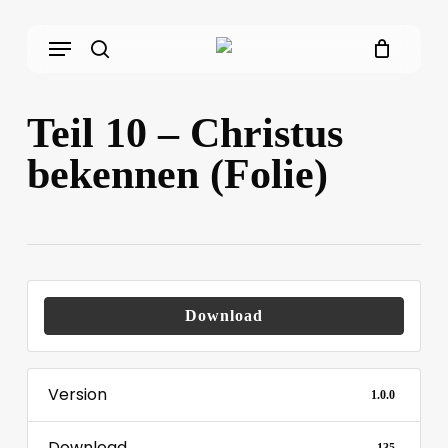
Skip
Menu
to
main
search
content
Teil 10 – Christus
bekennen (Folie)
Download
Version
1.0.0
Download