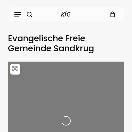
Skip
Menu
to
main
search
content
Evangelische Freie
Gemeinde Sandkrug
Loading...