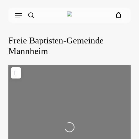
Skip
Menu
to
main
search
content
Freie Baptisten-Gemeinde
Mannheim
Loading...