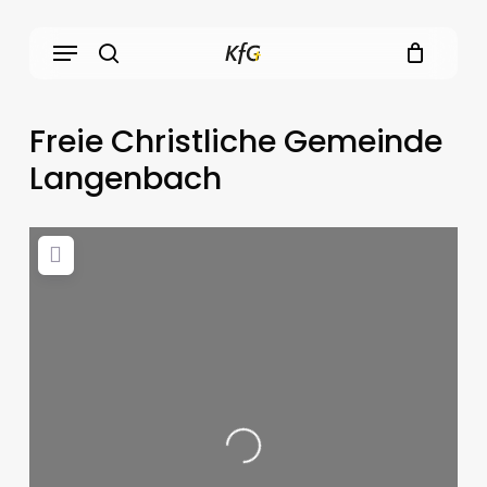
Skip
Menu
to
main
search
content
Freie Christliche Gemeinde
Langenbach
Loading...