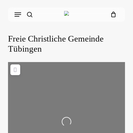
Skip
Menu
to
main
search
content
Freie Christliche Gemeinde
Tübingen
Loading...