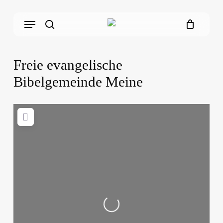
Skip
Menu
to
main
search
content
Freie evangelische
Bibelgemeinde Meine
Loading...