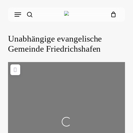
Skip
Menu
to
main
search
content
Unabhängige evangelische
Gemeinde Friedrichshafen
Loading...