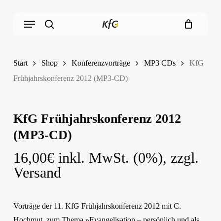
Skip
Menu
to
main
search
content
Start
Shop
Konferenzvorträge
MP3 CDs
KfG
Frühjahrskonferenz 2012 (MP3-CD)
KfG Frühjahrskonferenz 2012
(MP3-CD)
16,00
€
inkl. MwSt. (0%), zzgl.
Versand
Vorträge der 11. KfG Frühjahrskonferenz 2012 mit C.
Hochmut, zum Thema »Evangelisation – persönlich und als