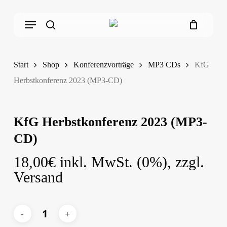
Skip
Menu
to
main
search
content
Start
Shop
Konferenzvorträge
MP3 CDs
KfG
Herbstkonferenz 2023 (MP3-CD)
KfG Herbstkonferenz 2023 (MP3-
CD)
18,00
€
inkl. MwSt. (0%), zzgl.
Versand