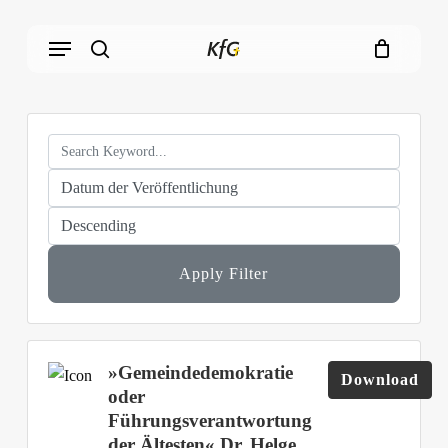
Skip
Menu
to
main
search
content
Apply Filter
»Gemeindedemokratie
Download
oder
Führungsverantwortung
der Ältesten« Dr. Helge