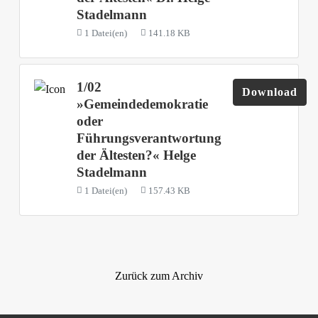
Stadelmann
1 Datei(en)
141.18 KB
1/02
Download
»Gemeindedemokratie
oder
Führungsverantwortung
der Ältesten?« Helge
Stadelmann
1 Datei(en)
157.43 KB
Zurück zum Archiv