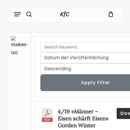
Skip
Menu
to
main
search
content
Apply Filter
4/19 »Männer –
Do
Eisen schärft Eisen«
Gorden Winter