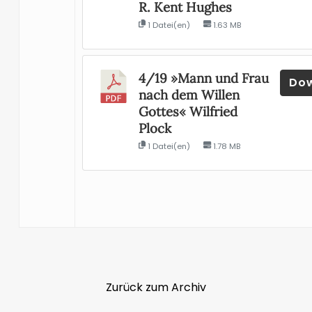
R. Kent Hughes
1 Datei(en)
1.63 MB
4/19 »Mann und Frau
Do
nach dem Willen
Gottes« Wilfried
Plock
1 Datei(en)
1.78 MB
Zurück zum Archiv