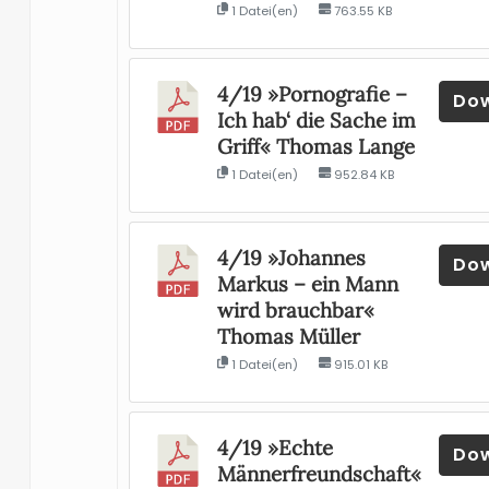
1 Datei(en)
763.55 KB
4/19 »Pornografie –
Do
Ich hab‘ die Sache im
Griff« Thomas Lange
1 Datei(en)
952.84 KB
4/19 »Johannes
Do
Markus – ein Mann
wird brauchbar«
Thomas Müller
1 Datei(en)
915.01 KB
4/19 »Echte
Do
Männerfreundschaft«