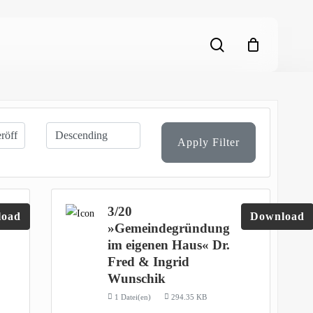
search
Apply Filter
3/20
load
Download
»Gemeindegründung
im eigenen Haus« Dr.
Fred & Ingrid
Wunschik
1 Datei(en)
294.35 KB