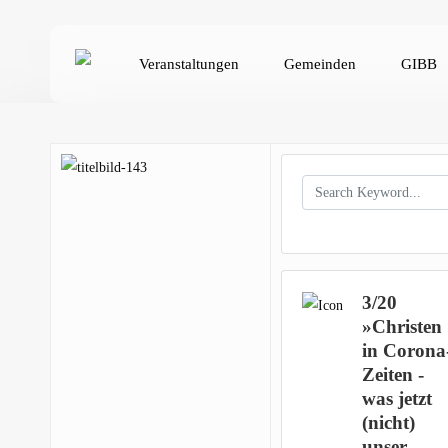
Skip
to
Veranstaltungen
Gemeinden
GIBB
main
content
Hit enter to search or ESC to close
3/20
»Christen
in Corona
Zeiten -
was jetzt
(nicht)
unser