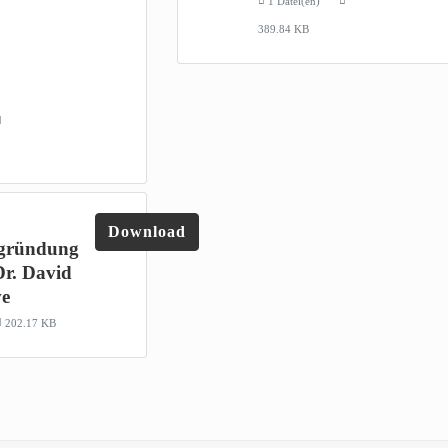
1 Datei(en)
389.84 KB
Download
gründung
Dr. David
ve
202.17 KB