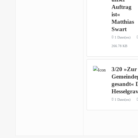
Auftrag
ist«
Matthias
Swart
1 Datei(en)
266.78 KB
3/20 »Zur
Gemeinde
gesandt« 
Hesselgra
1 Datei(en)