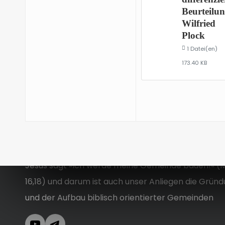
Beurteilu
Wilfried
Plock
1 Datei(en)
173.40 KB
Jesus sagt »Ich werde meine Gemeinde bauen!« (
16,18) und darum ist auch unser Anliegen die Grün
und der Aufbau biblisch orientierter Gemeinden
YouTube
Telegram