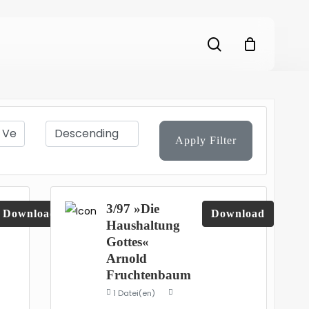
search
Apply Filter
3/97 »Die
Download
Download
Haushaltung
Gottes«
Arnold
Fruchtenbaum
1 Datei(en)