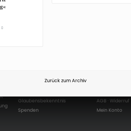
ng«
Über uns
Shop
Zurück zum Archiv
Zielsetzung & Entstehung
Versandkoste
Mt
Glaubensbekenntnis
AGB
·
Widerruf
dung
Spenden
Mein Konto