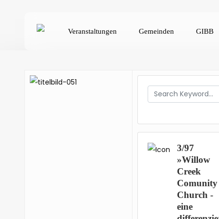
Skip
to
Veranstaltungen
Gemeinden
GIBB
main
content
Hit enter to search or ESC to close
3/97
»Willow
Creek
Comunity
Church -
eine
differenzie