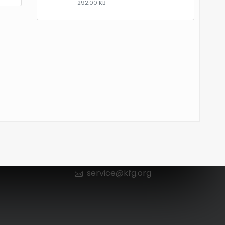
292.00 KB
Kontakt
n
0 66 52 / 602 98 13
service@kfg.org