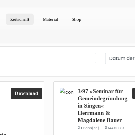
Zeitschrift
Material
Shop
3/97 »Seminar für
Download
Gemeindegründung
in Singen«
Herrmann &
Magdalene Bauer
1 Datei(en)
144.68 KB
rte