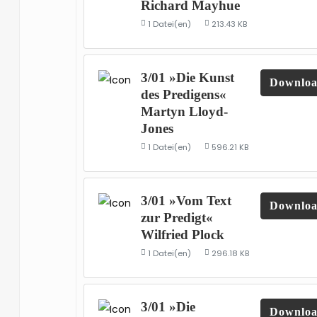
Richard Mayhue
1 Datei(en)
213.43 KB
3/01 »Die Kunst
Downlo
des Predigens«
Martyn Lloyd-
Jones
1 Datei(en)
596.21 KB
3/01 »Vom Text
Downlo
zur Predigt«
Wilfried Plock
1 Datei(en)
296.18 KB
3/01 »Die
Downlo