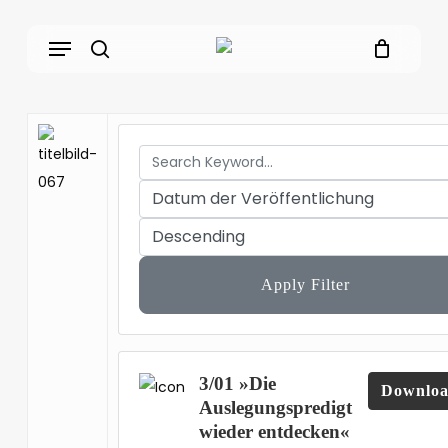
Skip
Menu
to
main
search
content
Apply Filter
3/01 »Die
Downlo
Auslegungspredigt
wieder entdecken«