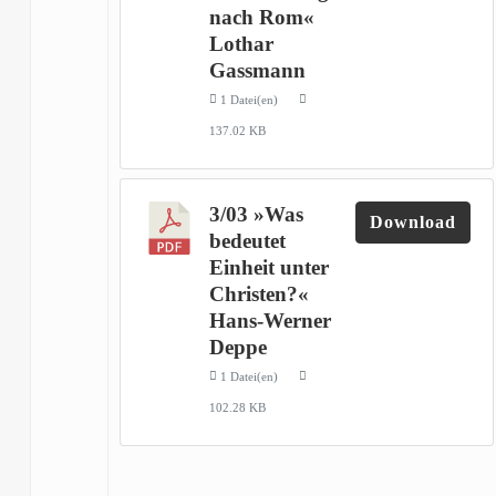
nach Rom«
Lothar
Gassmann
1 Datei(en)
137.02 KB
3/03 »Was
Download
bedeutet
Einheit unter
Christen?«
Hans-Werner
Deppe
1 Datei(en)
102.28 KB