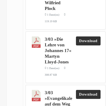
Wilfried
Plock
1 Datei(en)
119.19 KB
3/03 »Die
Download
Lehre von
Johannes 17«
Martyn
Lloyd-Jones
1 Datei(en)
308.87 KB
3/03
Download
»Evangelikale
auf dem Weg