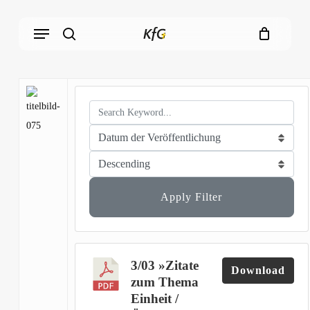
Skip
Menu
to
main
search
content
Apply Filter
3/03 »Zitate
Download
zum Thema
Einheit /