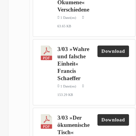
Ökumene«
Verschiedene
1 Datei(en)
63.65 KB
3/03 »Wahre
Download
und falsche
Einheit«
Francis
Schaeffer
1 Datei(en)
153.29 KB
3/03 »Der
Download
ökumenische
Tisch«