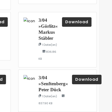
3/04
ad
Download
»Görlitz«
Markus
Stäbler
1 Datei(en)
836.86
KB
3/04
d
Download
»Senftenberg«
Peter Dück
1 Datei(en)
837.90 KB