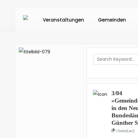
Skip
to
Veranstaltungen
Gemeinden
main
content
Hit enter to search or ESC to close
3/04
»Gemeind
in den Ne
Bundeslä
Günther S
1 Datei(en)