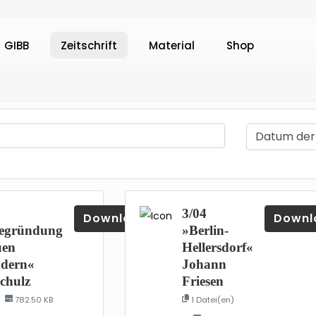
GIBB
Zeitschrift
Material
Shop
3/04
Download
Downl
egründung
»Berlin-
uen
Hellersdorf«
ndern«
Johann
chulz
Friesen
782.50 KB
1 Datei(en)