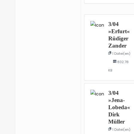
3/04
»Erfurt«
Rüdiger
Zander
1 Datei(en)
832.78
KB
3/04
»Jena-
Lobeda«
Dirk
Müller
1 Datei(en)