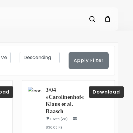
search
Apply Filter
3/04
oad
Download
»Carolinenhof«
Klaus et al.
Raasch
1 Datei(en)
836.05 KB