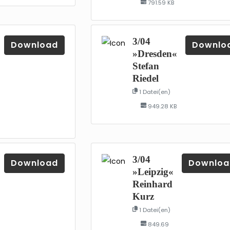
791.59 KB
3/04
Download
Downlo
»Dresden«
Stefan
Riedel
1 Datei(en)
949.28 KB
3/04
Download
Downloa
»Leipzig«
Reinhard
Kurz
1 Datei(en)
849.69