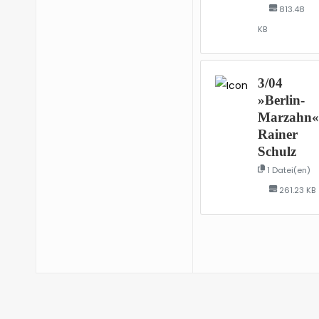
813.48
KB
3/04
»Berlin-
Marzahn«
Rainer
Schulz
1 Datei(en)
261.23 KB