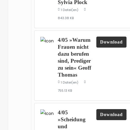
Sylvia Plock
1 Datei(en)
843.38 KB
4/05 »Warum
Download
Frauen nicht
dazu berufen
sind, Prediger
zu sein« Geoff
Thomas
1 Datei(en)
755.13 KB
4/05
Download
»Scheidung
und