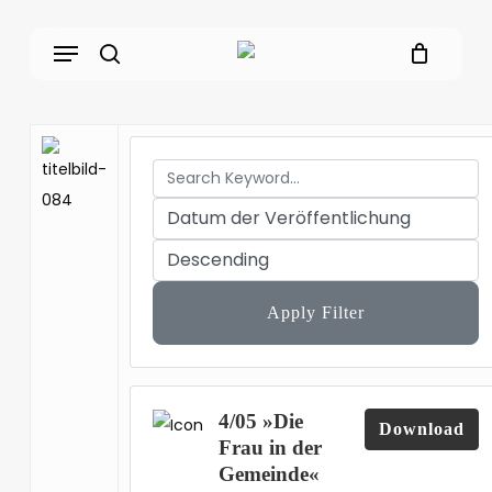
Skip
Menu
to
main
search
content
Apply Filter
4/05 »Die
Download
Frau in der
Gemeinde«