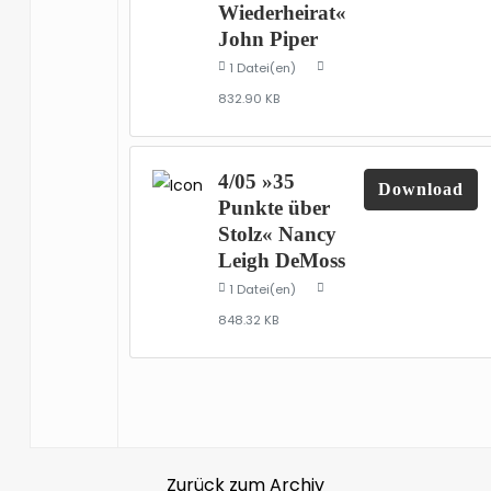
Wiederheirat«
John Piper
1 Datei(en)
832.90 KB
4/05 »35
Download
Punkte über
Stolz« Nancy
Leigh DeMoss
1 Datei(en)
848.32 KB
Zurück zum Archiv