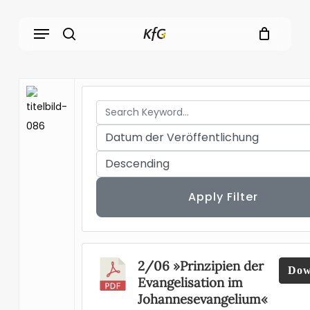
Skip
Menu
to
main
search
content
Apply Filter
2/06 »Prinzipien der
Dow
Evangelisation im
Johannesevangelium«