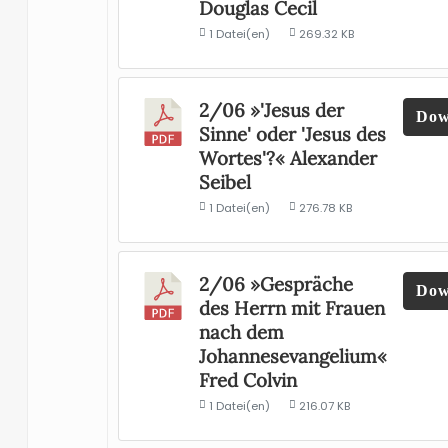
Douglas Cecil
1 Datei(en)
269.32 KB
2/06 »'Jesus der
Dow
Sinne' oder 'Jesus des
Wortes'?« Alexander
Seibel
1 Datei(en)
276.78 KB
2/06 »Gespräche
Dow
des Herrn mit Frauen
nach dem
Johannesevangelium«
Fred Colvin
1 Datei(en)
216.07 KB