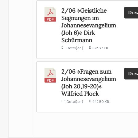
2/06 »Geistliche
Dow
Segnungen im
Johannesevangelium
(Joh 6)« Dirk
Schürmann
1 Datei(en)
162.67 KB
2/06 »Fragen zum
Dow
Johannesevangelium
(Joh 20,19-20)«
Wilfried Plock
1 Datei(en)
442.50 KB