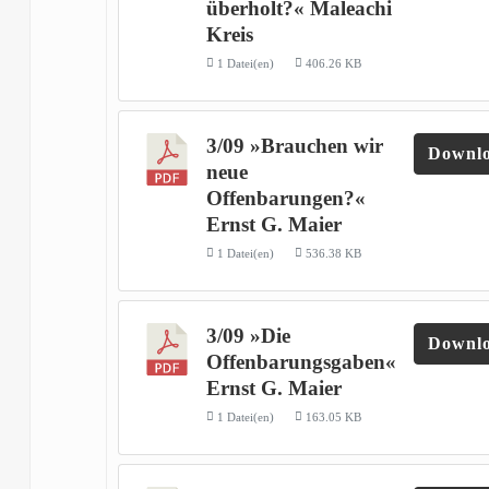
überholt?« Maleachi
Kreis
1 Datei(en)
406.26 KB
3/09 »Brauchen wir
Downl
neue
Offenbarungen?«
Ernst G. Maier
1 Datei(en)
536.38 KB
3/09 »Die
Downl
Offenbarungsgaben«
Ernst G. Maier
1 Datei(en)
163.05 KB