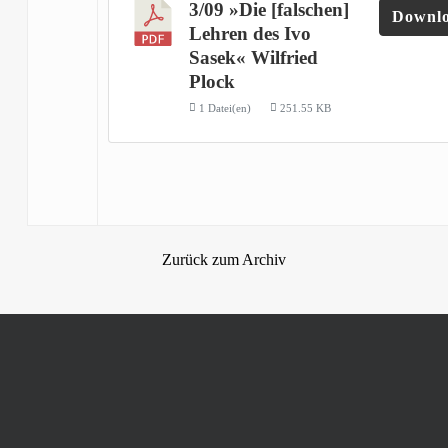
3/09 »Die [falschen]
Downl
Lehren des Ivo
Sasek« Wilfried
Plock
1 Datei(en)
251.55 KB
Zurück zum Archiv