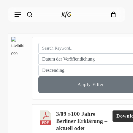
Skip
Menu
to
main
search
content
Apply Filter
3/09 »100 Jahre
Downl
Berliner Erklärung –
aktuell oder