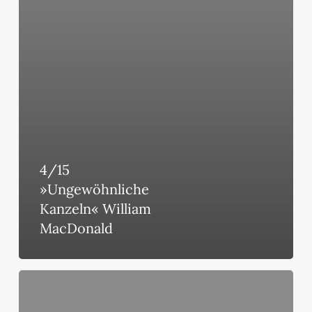
4/15
»Ungewöhnliche
Kanzeln« William
MacDonald
4/15
»Die