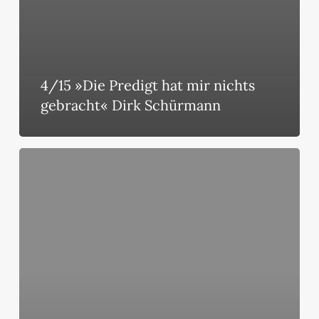
4/15 »Die Predigt hat mir nichts
gebracht« Dirk Schürmann
4/15
»Berufene
Verkündiger«
Armin
Mauerhofer