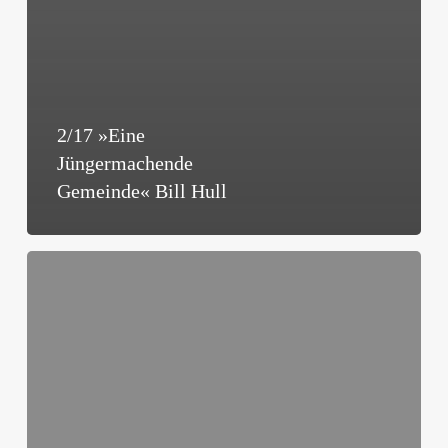
2/17 »Eine
Jüngermachende
Gemeinde« Bill Hull
2/17
»Einen
Menschen
zum
Jünger
machen«
Walter