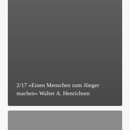
2/17 »Einen Menschen zum Jünger
machen« Walter A. Henrichsen
1/16
»Was