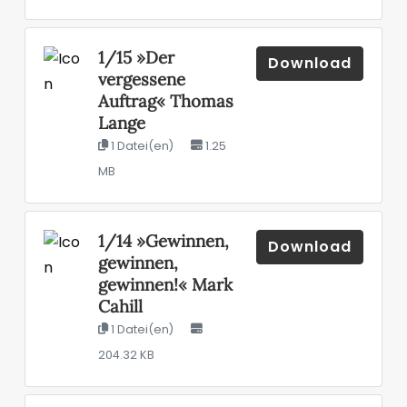
1/15 »Der
Download
vergessene
Auftrag« Thomas
Lange
1 Datei(en)
1.25
MB
1/14 »Gewinnen,
Download
gewinnen,
gewinnen!« Mark
Cahill
1 Datei(en)
204.32 KB