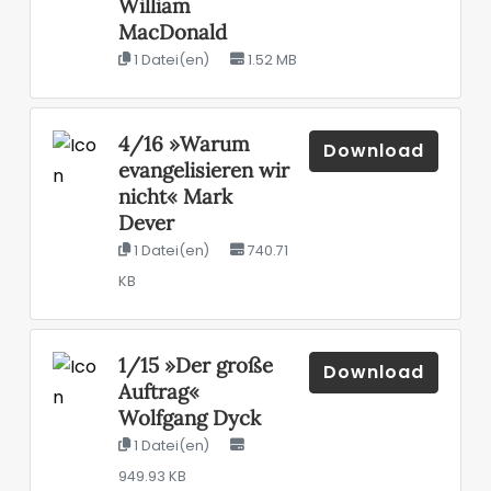
William
MacDonald
1 Datei(en)
1.52 MB
4/16 »Warum
Download
evangelisieren wir
nicht« Mark
Dever
1 Datei(en)
740.71
KB
1/15 »Der große
Download
Auftrag«
Wolfgang Dyck
1 Datei(en)
949.93 KB