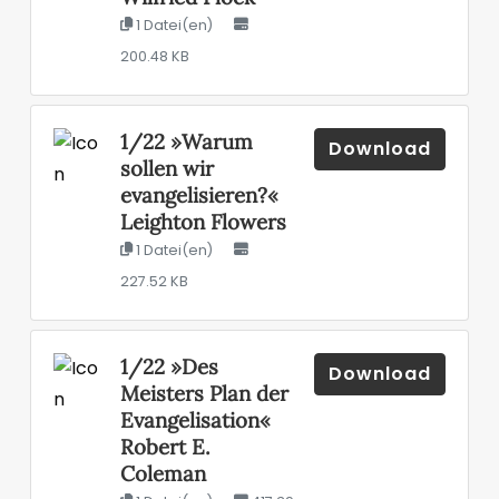
1 Datei(en)
200.48 KB
1/22 »Warum
Download
sollen wir
evangelisieren?«
Leighton Flowers
1 Datei(en)
227.52 KB
1/22 »Des
Download
Meisters Plan der
Evangelisation«
Robert E.
Coleman