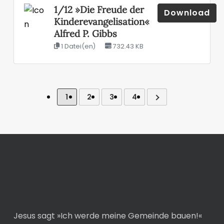
1/12 »Die Freude der
Download
Kinderevangelisation«
Alfred P. Gibbs
1 Datei(en)
732.43 KB
1
2
3
4
Jesus sagt »Ich werde meine Gemeinde bauen!«