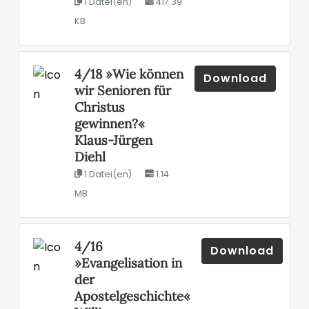
1 Datei(en)
417.39
KB
4/18 »Wie können
Download
wir Senioren für
Christus
gewinnen?«
Klaus-Jürgen
Diehl
1 Datei(en)
1.14
MB
4/16
Download
»Evangelisation in
der
Apostelgeschichte«