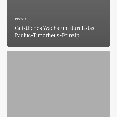
Praxis
Geistliches Wachstum durch das
Paulus­-Timotheus­-Prinzip
Paulus
und
das
missionarische
Team